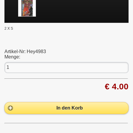
2 X S
Artikel-Nr:
Hey4983
Menge:
€ 4.00
In den Korb