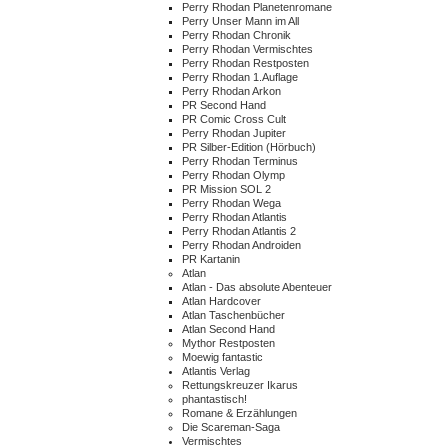
Perry Rhodan Planetenromane
Perry Unser Mann im All
Perry Rhodan Chronik
Perry Rhodan Vermischtes
Perry Rhodan Restposten
Perry Rhodan 1.Auflage
Perry Rhodan Arkon
PR Second Hand
PR Comic Cross Cult
Perry Rhodan Jupiter
PR Silber-Edition (Hörbuch)
Perry Rhodan Terminus
Perry Rhodan Olymp
PR Mission SOL 2
Perry Rhodan Wega
Perry Rhodan Atlantis
Perry Rhodan Atlantis 2
Perry Rhodan Androiden
PR Kartanin
Atlan
Atlan - Das absolute Abenteuer
Atlan Hardcover
Atlan Taschenbücher
Atlan Second Hand
Mythor Restposten
Moewig fantastic
Atlantis Verlag
Rettungskreuzer Ikarus
phantastisch!
Romane & Erzählungen
Die Scareman-Saga
Vermischtes