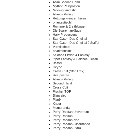
Atlan Second Hand
Mythor Restposten
Moewig fantastic
Atlantis Verlag
Rettungskreuzer Ikarus
phantastisch!
Romane & Erzählungen
Die Scareman-Saga
Hary Productions
Star Gate - Das Original
Star Gate - Das Original 2.Staffel
Vermischtes
phantastisch!
Science Fiction & Fantasy
Piper Fantasy & Science Fiction
Bastei
Heyne
Cross Cult (Star Trek)
Restposten
Atlantis Verlag
Second Hand
Cross Cult
Fischer TOR
Blanvalet
Plan9
Knaur
Memoranda
Perry Rhodan Universum
Perry Rhodan
Perry Rhodan Neo
Perry Rhodan Silberbände
Perry Rhodan Extra