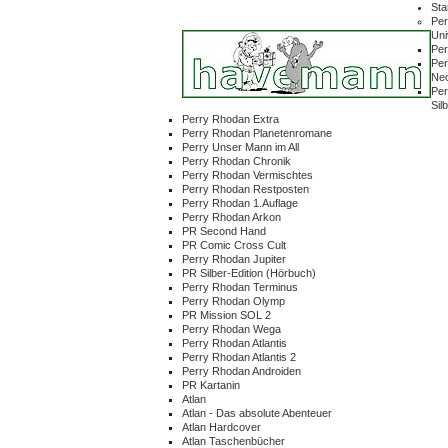
Sta
Per
Un
Per
Per
Ne
Per
Sil
Perry Rhodan Extra
Perry Rhodan Planetenromane
Perry Unser Mann im All
Perry Rhodan Chronik
Perry Rhodan Vermischtes
Perry Rhodan Restposten
Perry Rhodan 1.Auflage
Perry Rhodan Arkon
PR Second Hand
PR Comic Cross Cult
Perry Rhodan Jupiter
PR Silber-Edition (Hörbuch)
Perry Rhodan Terminus
Perry Rhodan Olymp
PR Mission SOL 2
Perry Rhodan Wega
Perry Rhodan Atlantis
Perry Rhodan Atlantis 2
Perry Rhodan Androiden
PR Kartanin
Atlan
Atlan - Das absolute Abenteuer
Atlan Hardcover
Atlan Taschenbücher