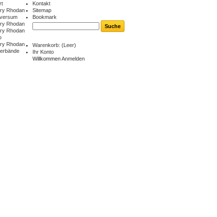
rt
Kontakt
ry Rhodan
Sitemap
iversum
Bookmark
ry Rhodan
ry Rhodan
o
ry Rhodan
Warenkorb:
(Leer)
berbände
Ihr Konto
Willkommen
Anmelden