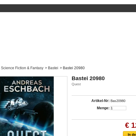
Science Fiction & Fantasy
>
Bastei
>
Bastei 20980
Bastei 20980
Quest
Artikel-Nr:
Bas20980
Menge:
€ 1