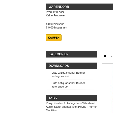
WARENKORB
Produkt
(Leer)
Keine Produkte
€ 0.00
Versand
€ 0.00
Insgesamt
KAUFEN
KATEGORIEN
>
DOWNLOADS
Liste antiquarischer Bücher,
verlagssortiert
Liste antiquarischer Bücher,
autorensortiert
TAGS
Perry Rhodan
1. Auflage
Neo
Silberband
Audio
Bastei
phantastisch
Heyne
Thurner
Montillon