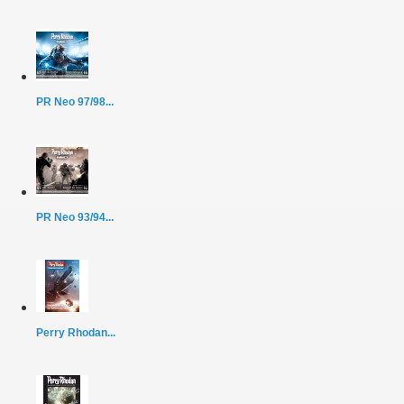
PR Neo 97/98...
PR Neo 93/94...
Perry Rhodan...