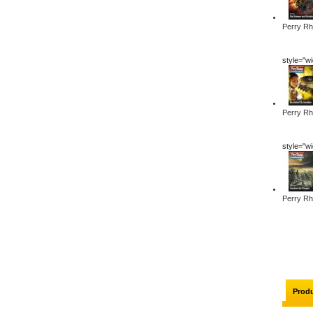
Perry Rh
style="w
Perry Rh
style="w
Perry Rh
Produ