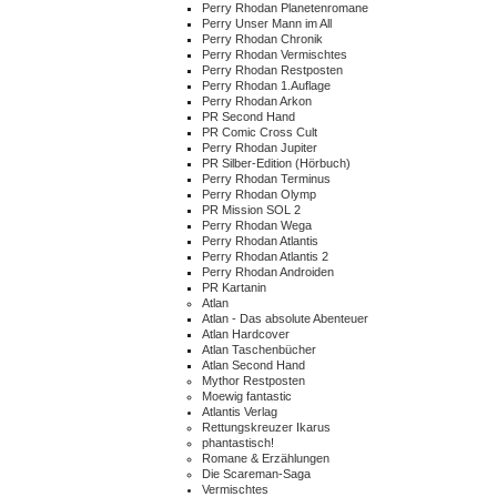
Perry Rhodan Planetenromane
Perry Unser Mann im All
Perry Rhodan Chronik
Perry Rhodan Vermischtes
Perry Rhodan Restposten
Perry Rhodan 1.Auflage
Perry Rhodan Arkon
PR Second Hand
PR Comic Cross Cult
Perry Rhodan Jupiter
PR Silber-Edition (Hörbuch)
Perry Rhodan Terminus
Perry Rhodan Olymp
PR Mission SOL 2
Perry Rhodan Wega
Perry Rhodan Atlantis
Perry Rhodan Atlantis 2
Perry Rhodan Androiden
PR Kartanin
Atlan
Atlan - Das absolute Abenteuer
Atlan Hardcover
Atlan Taschenbücher
Atlan Second Hand
Mythor Restposten
Moewig fantastic
Atlantis Verlag
Rettungskreuzer Ikarus
phantastisch!
Romane & Erzählungen
Die Scareman-Saga
Vermischtes