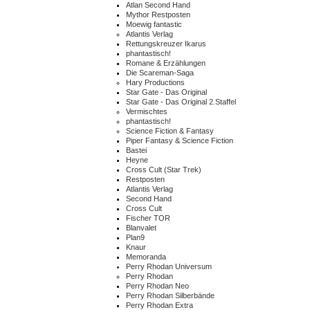
Atlan Second Hand
Mythor Restposten
Moewig fantastic
Atlantis Verlag
Rettungskreuzer Ikarus
phantastisch!
Romane & Erzählungen
Die Scareman-Saga
Hary Productions
Star Gate - Das Original
Star Gate - Das Original 2.Staffel
Vermischtes
phantastisch!
Science Fiction & Fantasy
Piper Fantasy & Science Fiction
Bastei
Heyne
Cross Cult (Star Trek)
Restposten
Atlantis Verlag
Second Hand
Cross Cult
Fischer TOR
Blanvalet
Plan9
Knaur
Memoranda
Perry Rhodan Universum
Perry Rhodan
Perry Rhodan Neo
Perry Rhodan Silberbände
Perry Rhodan Extra