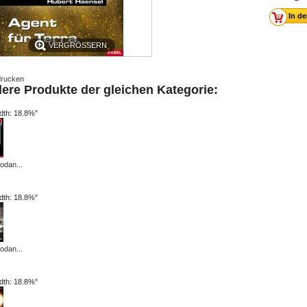
VERGRÖSSERN
rucken
dere Produkte der gleichen Kategorie:
idth: 18.8%"
odan...
idth: 18.8%"
odan...
idth: 18.8%"