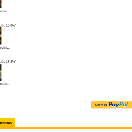
odan...
idth: 18.8%"
odan...
idth: 18.8%"
odan...
ktinfos