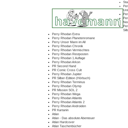
Sta
Per
Un
Per
Per
Ne
Per
Sil
Perry Rhodan Extra
Perry Rhodan Planetenromane
Perry Unser Mann im All
Perry Rhodan Chronik
Perry Rhodan Vermischtes
Perry Rhodan Restposten
Perry Rhodan 1.Auflage
Perry Rhodan Arkon
PR Second Hand
PR Comic Cross Cult
Perry Rhodan Jupiter
PR Silber-Edition (Hörbuch)
Perry Rhodan Terminus
Perry Rhodan Olymp
PR Mission SOL 2
Perry Rhodan Wega
Perry Rhodan Atlantis
Perry Rhodan Atlantis 2
Perry Rhodan Androiden
PR Kartanin
Atlan
Atlan - Das absolute Abenteuer
Atlan Hardcover
Atlan Taschenbücher