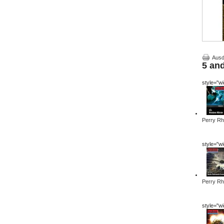
Ausd
5 an
style="w
Perry Rh
style="w
Perry Rh
style="w