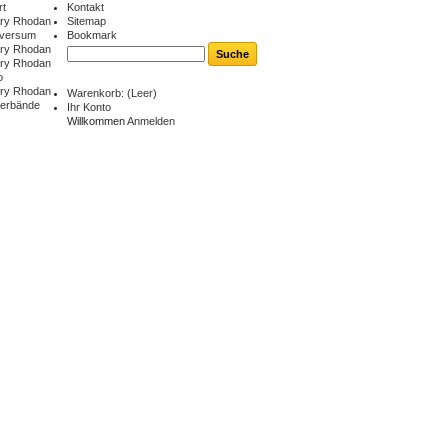
rt
Kontakt
ry Rhodan
Sitemap
iversum
Bookmark
ry Rhodan
ry Rhodan
o
ry Rhodan
Warenkorb:
(Leer)
berbände
Ihr Konto
Willkommen
Anmelden