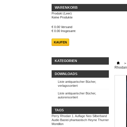
WARENKORB
Produkt
(Leer)
Keine Produkte
€ 0.00
Versand
€ 0.00
Insgesamt
KAUFEN
KATEGORIEN
>
Rhodan
DOWNLOADS
Liste antiquarischer Bücher,
verlagssortiert
Liste antiquarischer Bücher,
autorensortiert
TAGS
Perry Rhodan
1. Auflage
Neo
Silberband
Audio
Bastei
phantastisch
Heyne
Thurner
Montillon