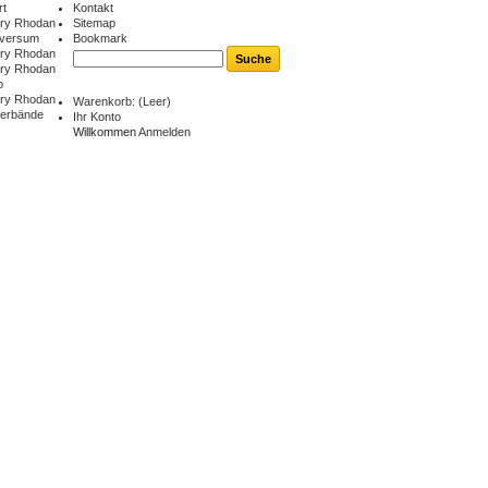
rt
Kontakt
ry Rhodan
Sitemap
iversum
Bookmark
ry Rhodan
ry Rhodan
o
ry Rhodan
Warenkorb:
(Leer)
berbände
Ihr Konto
Willkommen
Anmelden