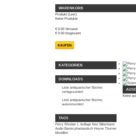
WARENKORB
Produkt
(Leer)
Keine Produkte
€ 0.00
Versand
€ 0.00
Insgesamt
KAUFEN
KATEGORIEN
DOWNLOADS
Liste antiquarischer Bücher,
AUSG
verlagssortiert
Keine au
Liste antiquarischer Bücher,
autorensortiert
TAGS
Perry Rhodan
1. Auflage
Neo
Silberband
Audio
Bastei
phantastisch
Heyne
Thurner
Montillon