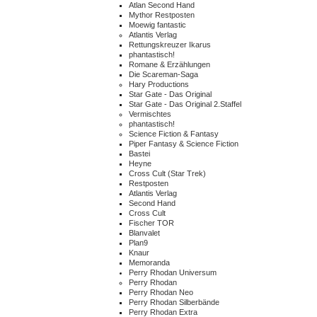
Atlan Second Hand
Mythor Restposten
Moewig fantastic
Atlantis Verlag
Rettungskreuzer Ikarus
phantastisch!
Romane & Erzählungen
Die Scareman-Saga
Hary Productions
Star Gate - Das Original
Star Gate - Das Original 2.Staffel
Vermischtes
phantastisch!
Science Fiction & Fantasy
Piper Fantasy & Science Fiction
Bastei
Heyne
Cross Cult (Star Trek)
Restposten
Atlantis Verlag
Second Hand
Cross Cult
Fischer TOR
Blanvalet
Plan9
Knaur
Memoranda
Perry Rhodan Universum
Perry Rhodan
Perry Rhodan Neo
Perry Rhodan Silberbände
Perry Rhodan Extra