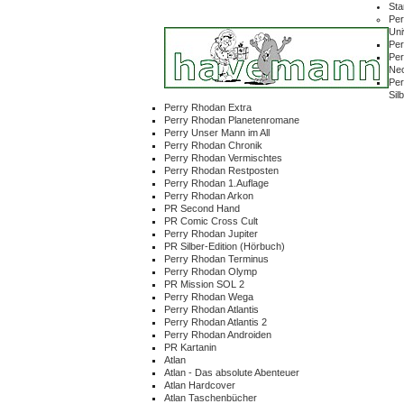
Sta
Per
Un
Per
Per
Ne
Per
Sil
Perry Rhodan Extra
Perry Rhodan Planetenromane
Perry Unser Mann im All
Perry Rhodan Chronik
Perry Rhodan Vermischtes
Perry Rhodan Restposten
Perry Rhodan 1.Auflage
Perry Rhodan Arkon
PR Second Hand
PR Comic Cross Cult
Perry Rhodan Jupiter
PR Silber-Edition (Hörbuch)
Perry Rhodan Terminus
Perry Rhodan Olymp
PR Mission SOL 2
Perry Rhodan Wega
Perry Rhodan Atlantis
Perry Rhodan Atlantis 2
Perry Rhodan Androiden
PR Kartanin
Atlan
Atlan - Das absolute Abenteuer
Atlan Hardcover
Atlan Taschenbücher