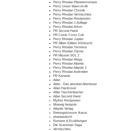
Perry Rhodan Planetenromane
Perry Unser Mann im All
Perry Rhodan Chronik
Perry Rhodan Vermischtes
Perry Rhodan Restposten
Perry Rhodan 1.Auflage
Perry Rhodan Arkon
PR Second Hand
PR Comic Cross Cult
Perry Rhodan Jupiter
PR Silber-Edition (Hörbuch)
Perry Rhodan Terminus
Perry Rhodan Olymp
PR Mission SOL 2
Perry Rhodan Wega
Perry Rhodan Atlantis
Perry Rhodan Atlantis 2
Perry Rhodan Androiden
PR Kartanin
Atlan
Atlan - Das absolute Abenteuer
Atlan Hardcover
Atlan Taschenbücher
Atlan Second Hand
Mythor Restposten
Moewig fantastic
Atlantis Verlag
Rettungskreuzer Ikarus
phantastisch!
Romane & Erzählungen
Die Scareman-Saga
Vermischtes