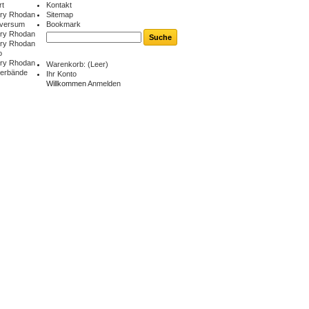
rt
Kontakt
ry Rhodan
Sitemap
iversum
Bookmark
ry Rhodan
ry Rhodan
o
ry Rhodan
Warenkorb:
(Leer)
berbände
Ihr Konto
Willkommen
Anmelden