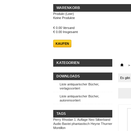
WARENKORB
Produkt
(Leer)
Keine Produkte
€ 0.00
Versand
€ 0.00
Insgesamt
KAUFEN
KATEGORIEN
>
DOWNLOADS
Es gibt
Liste antiquarischer Bücher,
verlagssortiert
Liste antiquarischer Bücher,
autorensortiert
TAGS
Perry Rhodan
1. Auflage
Neo
Silberband
Audio
Bastei
phantastisch
Heyne
Thurner
Montillon