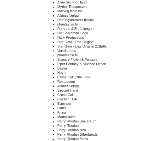
Atlan Second Hand
Mythor Restposten
Moewig fantastic
Atlantis Verlag
Rettungskreuzer Ikarus
phantastisch!
Romane & Erzählungen
Die Scareman-Saga
Hary Productions
Star Gate - Das Original
Star Gate - Das Original 2.Staffel
Vermischtes
phantastisch!
Science Fiction & Fantasy
Piper Fantasy & Science Fiction
Bastei
Heyne
Cross Cult (Star Trek)
Restposten
Atlantis Verlag
Second Hand
Cross Cult
Fischer TOR
Blanvalet
Plan9
Knaur
Memoranda
Perry Rhodan Universum
Perry Rhodan
Perry Rhodan Neo
Perry Rhodan Silberbände
Perry Rhodan Extra