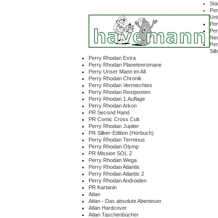
Sta
Per
Un
Per
Per
Ne
Per
Sil
Perry Rhodan Extra
Perry Rhodan Planetenromane
Perry Unser Mann im All
Perry Rhodan Chronik
Perry Rhodan Vermischtes
Perry Rhodan Restposten
Perry Rhodan 1.Auflage
Perry Rhodan Arkon
PR Second Hand
PR Comic Cross Cult
Perry Rhodan Jupiter
PR Silber-Edition (Hörbuch)
Perry Rhodan Terminus
Perry Rhodan Olymp
PR Mission SOL 2
Perry Rhodan Wega
Perry Rhodan Atlantis
Perry Rhodan Atlantis 2
Perry Rhodan Androiden
PR Kartanin
Atlan
Atlan - Das absolute Abenteuer
Atlan Hardcover
Atlan Taschenbücher