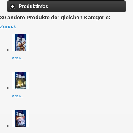
Produktinfos
30 andere Produkte der gleichen Kategorie:
Zurück
Atlan...
Atlan...