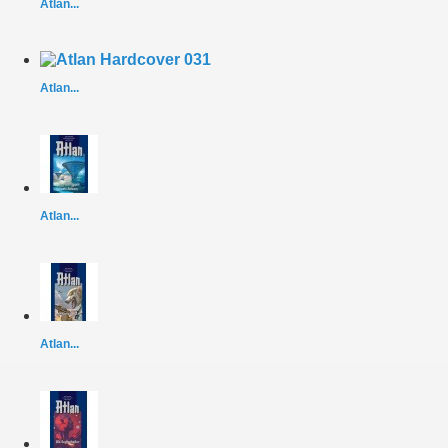
Atlan...
Atlan...
Atlan...
Atlan...