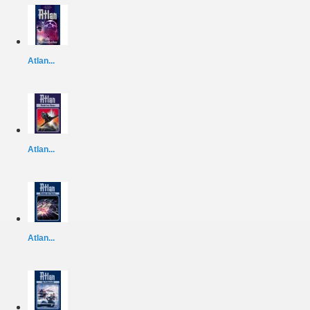
Atlan...
Atlan...
Atlan...