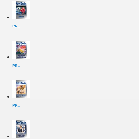
PR...
PR...
PR...