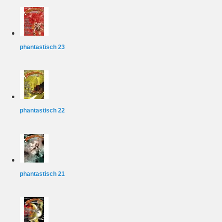
phantastisch 23
phantastisch 22
phantastisch 21