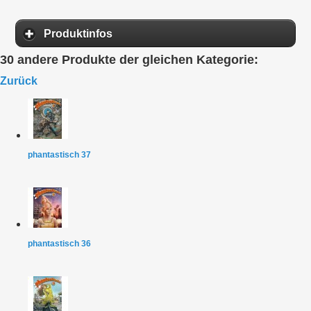
Produktinfos
30 andere Produkte der gleichen Kategorie:
Zurück
phantastisch 37
phantastisch 36