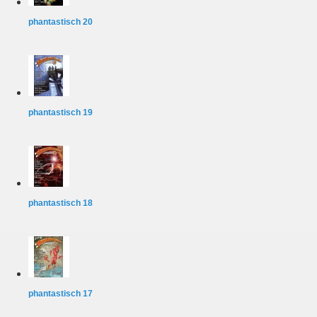
phantastisch 20
phantastisch 19
phantastisch 18
phantastisch 17