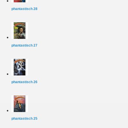
phantastisch 28
phantastisch 27
phantastisch 26
phantastisch 25