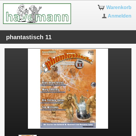
Warenkorb
Anmelden
phantastisch 11