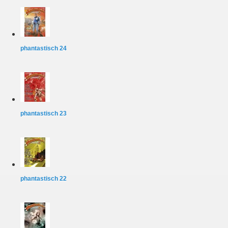
phantastisch 24
phantastisch 23
phantastisch 22