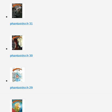
phantastisch 31
phantastisch 30
phantastisch 29