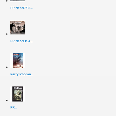
PR Neo 97/98...
PR Neo 93/94...
Perry Rhodan...
PR...