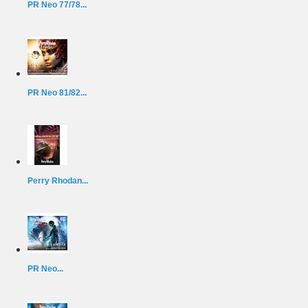
PR Neo 77/78...
PR Neo 81/82...
Perry Rhodan...
PR Neo...