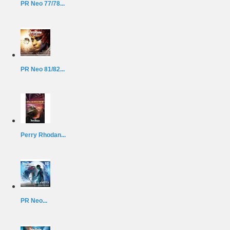
PR Neo 77/78...
PR Neo 81/82...
Perry Rhodan...
PR Neo...