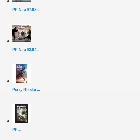
PR Neo 97/98...
PR Neo 93/94...
Perry Rhodan...
PR...