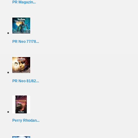
PR Magazin...
PR Neo 77/78...
PR Neo 81/82...
Perry Rhodan...