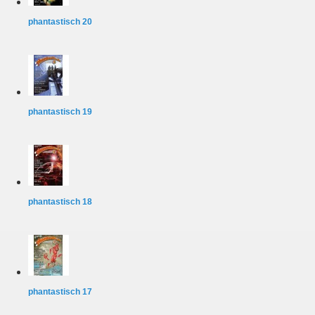
phantastisch 20
phantastisch 19
phantastisch 18
phantastisch 17