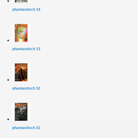
phantastisch 34
phantastisch 33
phantastisch 32
phantastisch 31