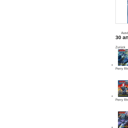
Ausd
30 a
Zurück
Perry Rh
Perry Rh