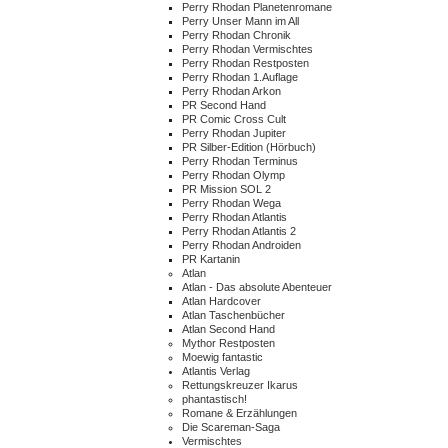
Perry Rhodan Planetenromane
Perry Unser Mann im All
Perry Rhodan Chronik
Perry Rhodan Vermischtes
Perry Rhodan Restposten
Perry Rhodan 1.Auflage
Perry Rhodan Arkon
PR Second Hand
PR Comic Cross Cult
Perry Rhodan Jupiter
PR Silber-Edition (Hörbuch)
Perry Rhodan Terminus
Perry Rhodan Olymp
PR Mission SOL 2
Perry Rhodan Wega
Perry Rhodan Atlantis
Perry Rhodan Atlantis 2
Perry Rhodan Androiden
PR Kartanin
Atlan
Atlan - Das absolute Abenteuer
Atlan Hardcover
Atlan Taschenbücher
Atlan Second Hand
Mythor Restposten
Moewig fantastic
Atlantis Verlag
Rettungskreuzer Ikarus
phantastisch!
Romane & Erzählungen
Die Scareman-Saga
Vermischtes