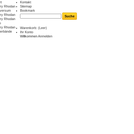
rt
Kontakt
ry Rhodan
Sitemap
iversum
Bookmark
ry Rhodan
ry Rhodan
o
ry Rhodan
Warenkorb:
(Leer)
berbände
Ihr Konto
Willkommen
Anmelden