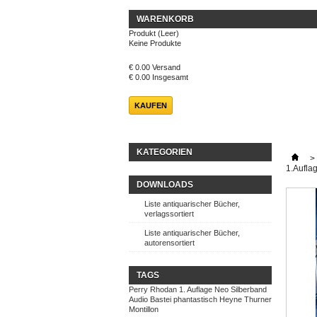
WARENKORB
Produkt
(Leer)
Keine Produkte
€ 0.00
Versand
€ 0.00
Insgesamt
KAUFEN
KATEGORIEN
>
1.Aufla
DOWNLOADS
Liste antiquarischer Bücher,
verlagssortiert
Liste antiquarischer Bücher,
autorensortiert
TAGS
Perry Rhodan
1. Auflage
Neo
Silberband
Audio
Bastei
phantastisch
Heyne
Thurner
Montillon