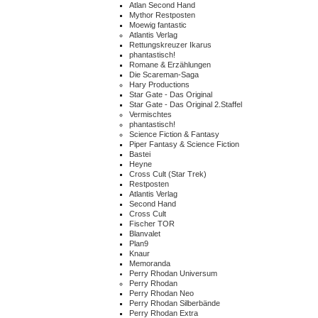
Atlan Second Hand
Mythor Restposten
Moewig fantastic
Atlantis Verlag
Rettungskreuzer Ikarus
phantastisch!
Romane & Erzählungen
Die Scareman-Saga
Hary Productions
Star Gate - Das Original
Star Gate - Das Original 2.Staffel
Vermischtes
phantastisch!
Science Fiction & Fantasy
Piper Fantasy & Science Fiction
Bastei
Heyne
Cross Cult (Star Trek)
Restposten
Atlantis Verlag
Second Hand
Cross Cult
Fischer TOR
Blanvalet
Plan9
Knaur
Memoranda
Perry Rhodan Universum
Perry Rhodan
Perry Rhodan Neo
Perry Rhodan Silberbände
Perry Rhodan Extra