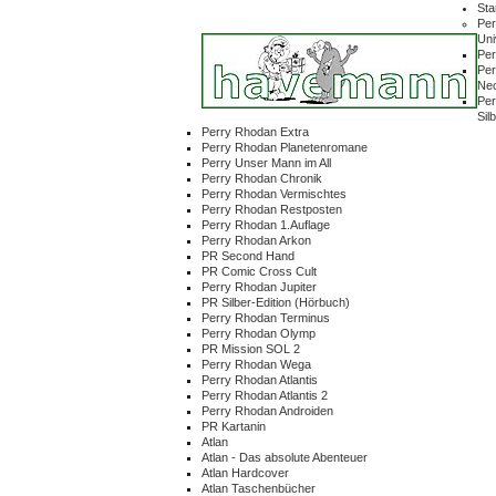
Sta
Per
Un
Per
Per
Ne
Per
Sil
Perry Rhodan Extra
Perry Rhodan Planetenromane
Perry Unser Mann im All
Perry Rhodan Chronik
Perry Rhodan Vermischtes
Perry Rhodan Restposten
Perry Rhodan 1.Auflage
Perry Rhodan Arkon
PR Second Hand
PR Comic Cross Cult
Perry Rhodan Jupiter
PR Silber-Edition (Hörbuch)
Perry Rhodan Terminus
Perry Rhodan Olymp
PR Mission SOL 2
Perry Rhodan Wega
Perry Rhodan Atlantis
Perry Rhodan Atlantis 2
Perry Rhodan Androiden
PR Kartanin
Atlan
Atlan - Das absolute Abenteuer
Atlan Hardcover
Atlan Taschenbücher